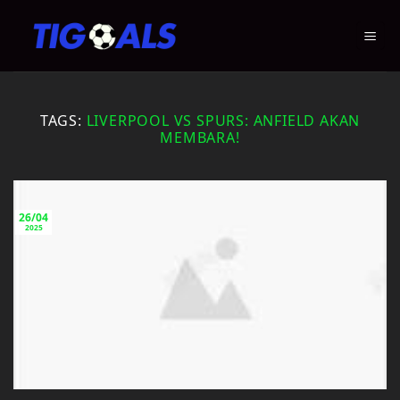
Skip
to
content
TAGS:
LIVERPOOL VS SPURS: ANFIELD AKAN
MEMBARA!
26/04
2025