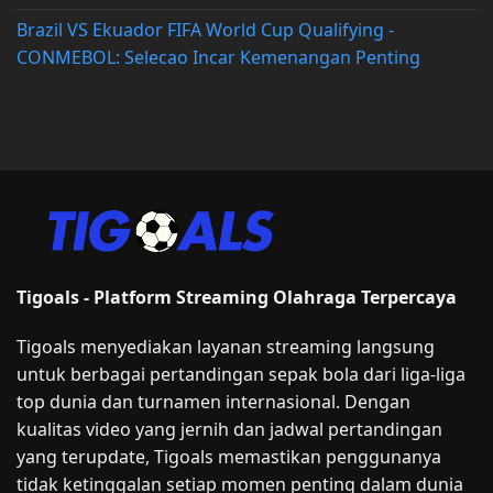
Brazil VS Ekuador FIFA World Cup Qualifying -
CONMEBOL: Selecao Incar Kemenangan Penting
Tigoals - Platform Streaming Olahraga Terpercaya
Tigoals menyediakan layanan streaming langsung
untuk berbagai pertandingan sepak bola dari liga-liga
top dunia dan turnamen internasional. Dengan
kualitas video yang jernih dan jadwal pertandingan
yang terupdate, Tigoals memastikan penggunanya
tidak ketinggalan setiap momen penting dalam dunia