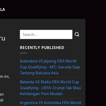
OLA
ru
RECENTLY PUBLISHED
Indonesia VS Jepang FIFA World
Cup Qualifying - AFC: Garuda Siap
Tantang Raksasa Asia
m ini,
Belanda VS Malta FIFA World Cup
Qualifying - UEFA: Oranje Tak Mau
h
Kehilangan Poin Mudah
gan
di
Argentina VS Kolombia FIFA World