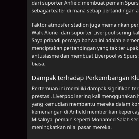
dari suporter Anfield membuat pemain Spurs k
sebagai teater di mana setiap pertandingan a
Faktor atmosfer stadion juga memainkan per
Walk Alone” dari suporter Liverpool sering ka
Saya pribadi percaya bahwa ini adalah eleme
menciptakan pertandingan yang tak terlupa
antusiasme dan membuat Liverpool vs Spurs:
biasa.
Dampak terhadap Perkembangan Kl
Pertemuan ini memiliki dampak signifikan te
prestasi. Liverpool sering kali menggunaka
yang kemudian membantu mereka dalam kompetis
kemenangan di Anfield memberikan kepercay
Misalnya, pemain seperti Mohamed Salah seri
meningkatkan nilai pasar mereka.