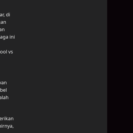
r, di
gan
an
aga ini
ool vs
 van
abel
alah
erikan
irnya,