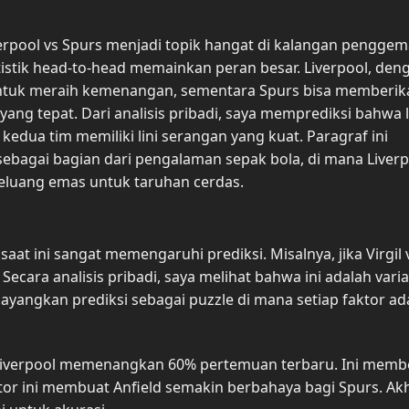
erpool vs Spurs menjadi topik hangat di kalangan penggema
tistik head-to-head memainkan peran besar. Liverpool, den
untuk meraih kemenangan, sementara Spurs bisa memberik
ang tepat. Dari analisis pribadi, saya memprediksi bahwa l
kedua tim memiliki lini serangan yang kuat. Paragraf ini
sebagai bagian dari pengalaman sepak bola, di mana Liverp
peluang emas untuk taruhan cerdas.
aat ini sangat memengaruhi prediksi. Misalnya, jika Virgil
g. Secara analisis pribadi, saya melihat bahwa ini adalah vari
bayangkan prediksi sebagai puzzle di mana setiap faktor ad
n Liverpool memenangkan 60% pertemuan terbaru. Ini memb
aktor ini membuat Anfield semakin berbahaya bagi Spurs. Akh