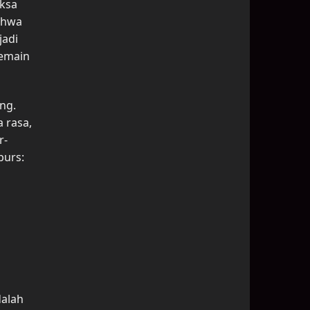
ksa
bahwa
jadi
pemain
ng.
 rasa,
r-
purs:
dalah