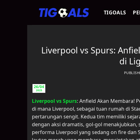
Skip
to
TIGOALS
PE
content
Liverpool vs Spurs: Anf
di Li
PUBLIS
26/04
2025
Liverpool vs Spurs
: Anfield Akan Membara! Pe
di mana Liverpool, sebagai tuan rumah di St
pertarungan sengit. Kedua tim memiliki sejar
dengan aksi dramatis, gol-gol menakjubkan, s
performa Liverpool yang sedang on fire dan S