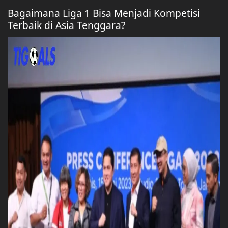
Bagaimana Liga 1 Bisa Menjadi Kompetisi
Terbaik di Asia Tenggara?