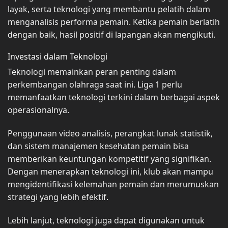
layak, serta teknologi yang membantu pelatih dalam
menganalisis performa pemain. Ketika pemain berlatih
dengan baik, hasil positif di lapangan akan mengikuti.
Investasi dalam Teknologi
Teknologi memainkan peran penting dalam
perkembangan olahraga saat ini. Liga 1 perlu
memanfaatkan teknologi terkini dalam berbagai aspek
operasionalnya.
Penggunaan video analisis, perangkat lunak statistik,
dan sistem manajemen kesehatan pemain bisa
memberikan keuntungan kompetitif yang signifikan.
Dengan menerapkan teknologi ini, klub akan mampu
mengidentifikasi kelemahan pemain dan merumuskan
strategi yang lebih efektif.
Lebih lanjut, teknologi juga dapat digunakan untuk