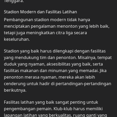
Tenggara.
Stadion Modern dan Fasilitas Latihan
Pembangunan stadion modern tidak hanya
menciptakan pengalaman menonton yang lebih baik,
tetapi juga meningkatkan citra liga secara
keseluruhan.
Stadion yang baik harus dilengkapi dengan fasilitas
yang mendukung tim dan penonton. Misalnya, tempat
duduk yang nyaman, aksesibilitas yang baik, serta
fasilitas makanan dan minuman yang memadai. Jika
penonton merasa nyaman, mereka akan lebih
cenderung untuk hadir di pertandingan-pertandingan
berikutnya.
Fasilitas latihan yang baik sangat penting untuk
pengembangan pemain. Klub-klub harus memiliki
lapangan latihan yang berkualitas, ruang ganti yang