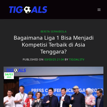
Skip
to
content
BERITA SEPAKBOLA
Bagaimana Liga 1 Bisa Menjadi
Kompetisi Terbaik di Asia
Tenggara?
PUBLISHED ON
03/03/25 21:04
BY
TIGOALSTV
04/03
2025