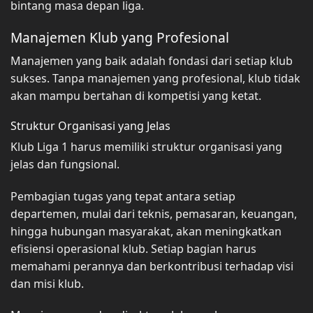
bintang masa depan liga.
Manajemen Klub yang Profesional
Manajemen yang baik adalah fondasi dari setiap klub
sukses. Tanpa manajemen yang profesional, klub tidak
akan mampu bertahan di kompetisi yang ketat.
Struktur Organisasi yang Jelas
Klub Liga 1 harus memiliki struktur organisasi yang
jelas dan fungsional.
Pembagian tugas yang tepat antara setiap
departemen, mulai dari teknis, pemasaran, keuangan,
hingga hubungan masyarakat, akan meningkatkan
efisiensi operasional klub. Setiap bagian harus
memahami perannya dan berkontribusi terhadap visi
dan misi klub.