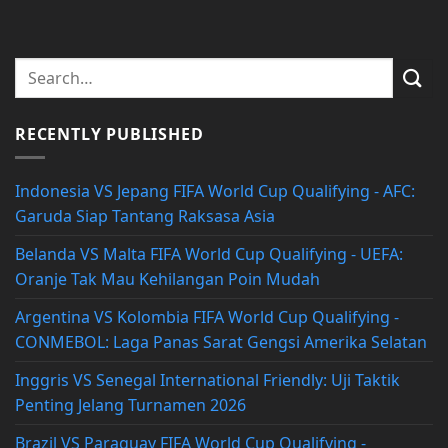
RECENTLY PUBLISHED
Indonesia VS Jepang FIFA World Cup Qualifying - AFC:
Garuda Siap Tantang Raksasa Asia
Belanda VS Malta FIFA World Cup Qualifying - UEFA:
Oranje Tak Mau Kehilangan Poin Mudah
Argentina VS Kolombia FIFA World Cup Qualifying -
CONMEBOL: Laga Panas Sarat Gengsi Amerika Selatan
Inggris VS Senegal International Friendly: Uji Taktik
Penting Jelang Turnamen 2026
Brazil VS Paraguay FIFA World Cup Qualifying -