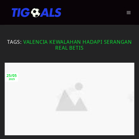
Skip
to
content
TAGS:
VALENCIA KEWALAHAN HADAPI SERANGAN
REAL BETIS
25/05
2025