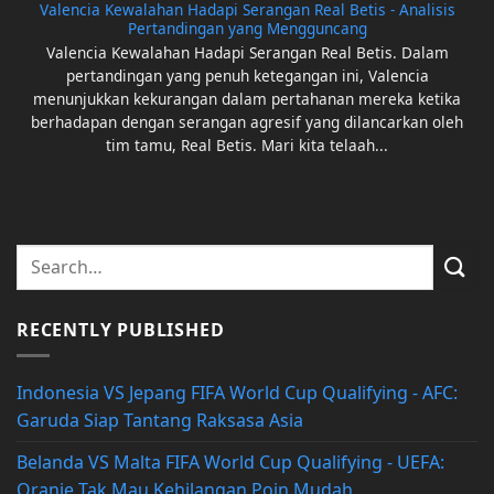
Valencia Kewalahan Hadapi Serangan Real Betis - Analisis
Pertandingan yang Mengguncang
Valencia Kewalahan Hadapi Serangan Real Betis. Dalam
pertandingan yang penuh ketegangan ini, Valencia
menunjukkan kekurangan dalam pertahanan mereka ketika
berhadapan dengan serangan agresif yang dilancarkan oleh
tim tamu, Real Betis. Mari kita telaah...
RECENTLY PUBLISHED
Indonesia VS Jepang FIFA World Cup Qualifying - AFC:
Garuda Siap Tantang Raksasa Asia
Belanda VS Malta FIFA World Cup Qualifying - UEFA:
Oranje Tak Mau Kehilangan Poin Mudah