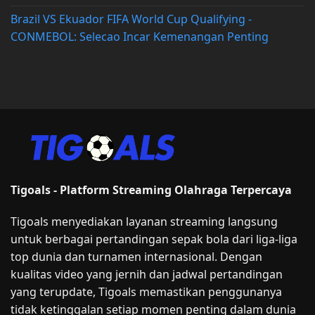
Brazil VS Ekuador FIFA World Cup Qualifying -
CONMEBOL: Selecao Incar Kemenangan Penting
Tigoals - Platform Streaming Olahraga Terpercaya
Tigoals menyediakan layanan streaming langsung
untuk berbagai pertandingan sepak bola dari liga-liga
top dunia dan turnamen internasional. Dengan
kualitas video yang jernih dan jadwal pertandingan
yang terupdate, Tigoals memastikan penggunanya
tidak ketinggalan setiap momen penting dalam dunia