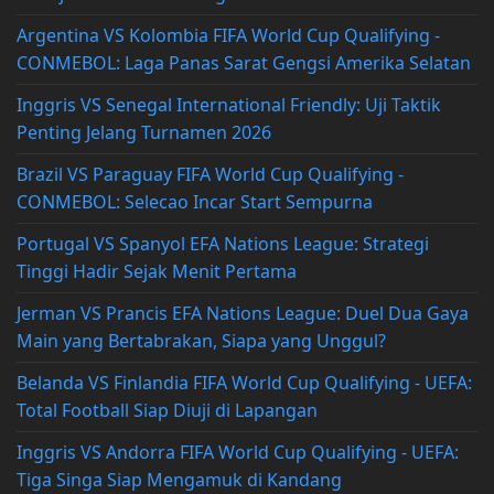
Argentina VS Kolombia FIFA World Cup Qualifying -
CONMEBOL: Laga Panas Sarat Gengsi Amerika Selatan
Inggris VS Senegal International Friendly: Uji Taktik
Penting Jelang Turnamen 2026
Brazil VS Paraguay FIFA World Cup Qualifying -
CONMEBOL: Selecao Incar Start Sempurna
Portugal VS Spanyol EFA Nations League: Strategi
Tinggi Hadir Sejak Menit Pertama
Jerman VS Prancis EFA Nations League: Duel Dua Gaya
Main yang Bertabrakan, Siapa yang Unggul?
Belanda VS Finlandia FIFA World Cup Qualifying - UEFA:
Total Football Siap Diuji di Lapangan
Inggris VS Andorra FIFA World Cup Qualifying - UEFA:
Tiga Singa Siap Mengamuk di Kandang