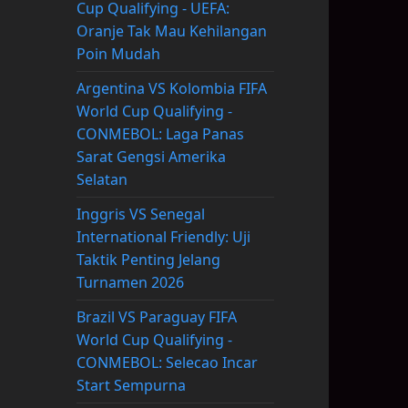
Cup Qualifying - UEFA:
Oranje Tak Mau Kehilangan
Poin Mudah
Argentina VS Kolombia FIFA
World Cup Qualifying -
CONMEBOL: Laga Panas
Sarat Gengsi Amerika
Selatan
Inggris VS Senegal
International Friendly: Uji
Taktik Penting Jelang
Turnamen 2026
Brazil VS Paraguay FIFA
World Cup Qualifying -
CONMEBOL: Selecao Incar
Start Sempurna