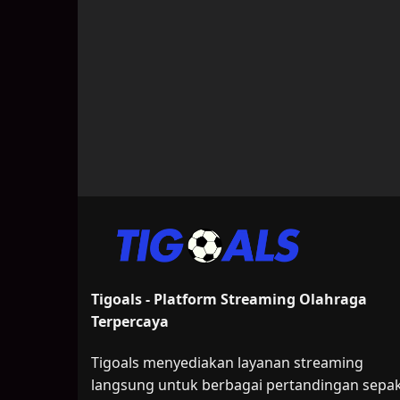
Tigoals - Platform Streaming Olahraga
Terpercaya
Tigoals menyediakan layanan streaming
langsung untuk berbagai pertandingan sepa