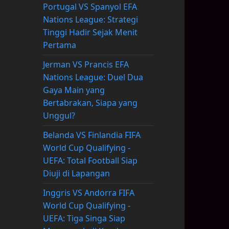
Portugal VS Spanyol EFA
Nations League: Strategi
Tinggi Hadir Sejak Menit
Pertama
Jerman VS Prancis EFA
Nations League: Duel Dua
Gaya Main yang
Bertabrakan, Siapa yang
Unggul?
Belanda VS Finlandia FIFA
World Cup Qualifying -
UEFA: Total Football Siap
Diuji di Lapangan
Inggris VS Andorra FIFA
World Cup Qualifying -
UEFA: Tiga Singa Siap