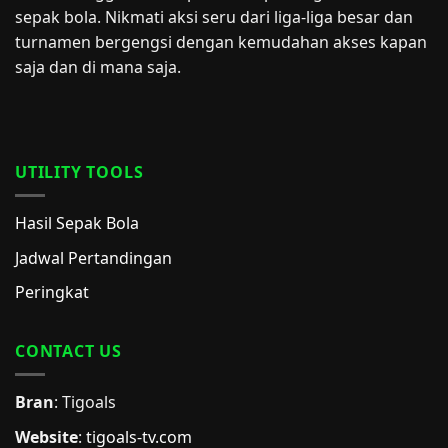
sepak bola. Nikmati aksi seru dari liga-liga besar dan
turnamen bergengsi dengan kemudahan akses kapan
saja dan di mana saja.
UTILITY TOOLS
Hasil Sepak Bola
Jadwal Pertandingan
Peringkat
CONTACT US
Bran
: Tigoals
Website
:
tigoals-tv.com