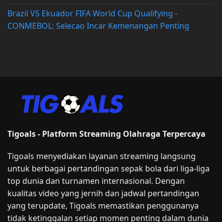
Brazil VS Ekuador FIFA World Cup Qualifying -
CONMEBOL: Selecao Incar Kemenangan Penting
Tigoals - Platform Streaming Olahraga Terpercaya
Tigoals menyediakan layanan streaming langsung
untuk berbagai pertandingan sepak bola dari liga-liga
top dunia dan turnamen internasional. Dengan
kualitas video yang jernih dan jadwal pertandingan
yang terupdate, Tigoals memastikan penggunanya
tidak ketinggalan setiap momen penting dalam dunia