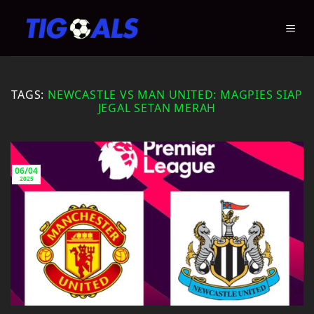
Skip
to
content
TAGS:
NEWCASTLE VS MAN UNITED: MAGPIES SIAP
JEGAL SETAN MERAH​
06/04
2025