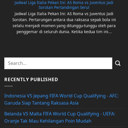
Jadwal Liga Italia Pekan Ini: AS Roma vs Juventus Jadi
Sorotan Pertandingan Seru!
Jadwal Liga Italia Pekan Ini: AS Roma vs Juventus Jadi
Sorotan. Pertarungan antara dua raksasa sepak bola ini
selalu menjadi momen yang ditunggu-tunggu oleh para
penggemar di seluruh dunia. Ketika kedua tim ini...
RECENTLY PUBLISHED
Indonesia VS Jepang FIFA World Cup Qualifying - AFC:
Garuda Siap Tantang Raksasa Asia
Belanda VS Malta FIFA World Cup Qualifying - UEFA:
Oranje Tak Mau Kehilangan Poin Mudah