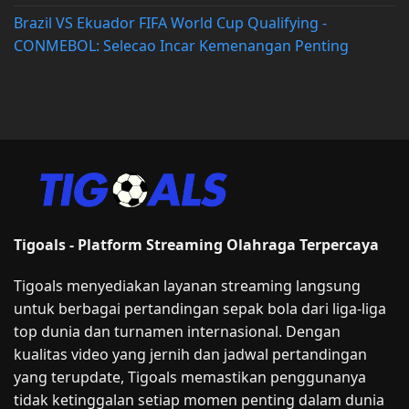
Brazil VS Ekuador FIFA World Cup Qualifying -
CONMEBOL: Selecao Incar Kemenangan Penting
Tigoals - Platform Streaming Olahraga Terpercaya
Tigoals menyediakan layanan streaming langsung
untuk berbagai pertandingan sepak bola dari liga-liga
top dunia dan turnamen internasional. Dengan
kualitas video yang jernih dan jadwal pertandingan
yang terupdate, Tigoals memastikan penggunanya
tidak ketinggalan setiap momen penting dalam dunia