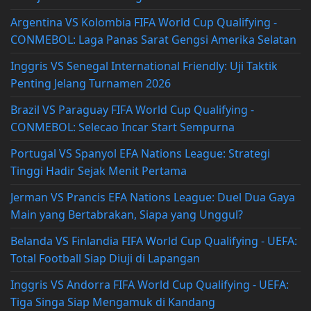
Argentina VS Kolombia FIFA World Cup Qualifying -
CONMEBOL: Laga Panas Sarat Gengsi Amerika Selatan
Inggris VS Senegal International Friendly: Uji Taktik
Penting Jelang Turnamen 2026
Brazil VS Paraguay FIFA World Cup Qualifying -
CONMEBOL: Selecao Incar Start Sempurna
Portugal VS Spanyol EFA Nations League: Strategi
Tinggi Hadir Sejak Menit Pertama
Jerman VS Prancis EFA Nations League: Duel Dua Gaya
Main yang Bertabrakan, Siapa yang Unggul?
Belanda VS Finlandia FIFA World Cup Qualifying - UEFA:
Total Football Siap Diuji di Lapangan
Inggris VS Andorra FIFA World Cup Qualifying - UEFA:
Tiga Singa Siap Mengamuk di Kandang