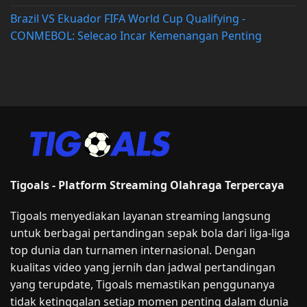
Brazil VS Ekuador FIFA World Cup Qualifying -
CONMEBOL: Selecao Incar Kemenangan Penting
Tigoals - Platform Streaming Olahraga Terpercaya
Tigoals menyediakan layanan streaming langsung
untuk berbagai pertandingan sepak bola dari liga-liga
top dunia dan turnamen internasional. Dengan
kualitas video yang jernih dan jadwal pertandingan
yang terupdate, Tigoals memastikan penggunanya
tidak ketinggalan setiap momen penting dalam dunia