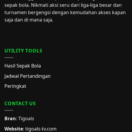
sepak bola. Nikmati aksi seru dari liga-liga besar dan
turnamen bergengsi dengan kemudahan akses kapan
saja dan di mana saja.
UTILITY TOOLS
Hasil Sepak Bola
Jadwal Pertandingan
Peringkat
CONTACT US
Bran
: Tigoals
Website
:
tigoals-tv.com