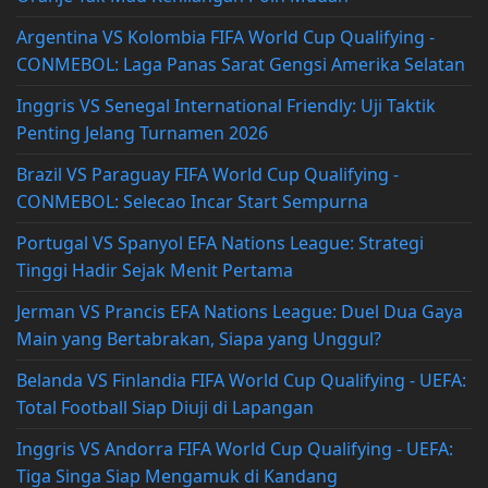
Argentina VS Kolombia FIFA World Cup Qualifying -
CONMEBOL: Laga Panas Sarat Gengsi Amerika Selatan
Inggris VS Senegal International Friendly: Uji Taktik
Penting Jelang Turnamen 2026
Brazil VS Paraguay FIFA World Cup Qualifying -
CONMEBOL: Selecao Incar Start Sempurna
Portugal VS Spanyol EFA Nations League: Strategi
Tinggi Hadir Sejak Menit Pertama
Jerman VS Prancis EFA Nations League: Duel Dua Gaya
Main yang Bertabrakan, Siapa yang Unggul?
Belanda VS Finlandia FIFA World Cup Qualifying - UEFA:
Total Football Siap Diuji di Lapangan
Inggris VS Andorra FIFA World Cup Qualifying - UEFA:
Tiga Singa Siap Mengamuk di Kandang