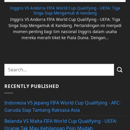
Inggris VS Andorra FIFA World Cup Qualifying - UEFA: Tiga
Singa Siap Mengamuk di Kandang
Inggris VS Andorra FIFA World Cup Qualifying - UEFA: Tiga
Singa Siap Mengamuk di Kandang. Pertandingan ini menjadi
momen penting bagi tim nasional Inggris dalam usaha
mereka meraih tiket ke Piala Dunia. Dengan...
RECENTLY PUBLISHED
Indonesia VS Jepang FIFA World Cup Qualifying - AFC:
Garuda Siap Tantang Raksasa Asia
Belanda VS Malta FIFA World Cup Qualifying - UEFA:
Oranje Tak Mau Kehilangan Poin Mudah