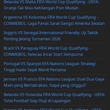
Belanda VS Malta FIFA World Cup Qualifying - UEFA:
Oranje Tak Mau Kehilangan Poin Mudah
Argentina VS Kolombia FIFA World Cup Qualifying -
CONMEBOL: Laga Panas Sarat Gengsi Amerika Selatan
Inggris VS Senegal International Friendly: Uji Taktik
Penting Jelang Turnamen 2026
Brazil VS Paraguay FIFA World Cup Qualifying -
CONMEBOL: Selecao Incar Start Sempurna
Portugal VS Spanyol EFA Nations League: Strategi
Tinggi Hadir Sejak Menit Pertama
Jerman VS Prancis EFA Nations League: Duel Dua Gaya
Main yang Bertabrakan, Siapa yang Unggul?
Belanda VS Finlandia FIFA World Cup Qualifying - UEFA:
Total Football Siap Diuji di Lapangan
Inggris VS Andorra FIFA World Cup Qualifying - UEFA: