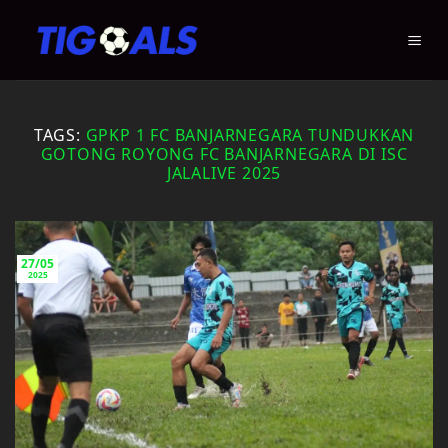
Skip
to
content
TAGS:
GPKP 1 FC BANJARNEGARA TUNDUKKAN
GOTONG ROYONG FC BANJARNEGARA DI ISC
JALALIVE 2025
27/05
2025