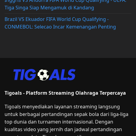
Tiga Singa Siap Mengamuk di Kandang
Brazil VS Ekuador FIFA World Cup Qualifying -
CONMEBOL: Selecao Incar Kemenangan Penting
Tigoals - Platform Streaming Olahraga Terpercaya
Tigoals menyediakan layanan streaming langsung
untuk berbagai pertandingan sepak bola dari liga-liga
top dunia dan turnamen internasional. Dengan
kualitas video yang jernih dan jadwal pertandingan