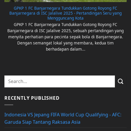
GPKP 1 FC Banjarnegara Tundukkan Gotong Royong FC
Banjarnegara di ISC Jalalive 2025 - Pertandingan Seru yang
Mengguncang Kota
GPKP 1 FC Banjarnegara Tundukkan Gotong Royong FC
Banjarnegara di ISC Jalalive 2025, sebuah pertandingan yang
menyita perhatian para pecinta sepak bola di Banjarnegara.
Dengan semangat lokal yang membara, kedua tim
berhadapan dalam...
RECENTLY PUBLISHED
Indonesia VS Jepang FIFA World Cup Qualifying - AFC:
Garuda Siap Tantang Raksasa Asia