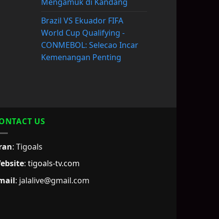
Mengamuk di Kandang
Brazil VS Ekuador FIFA
World Cup Qualifying -
CONMEBOL: Selecao Incar
Kemenangan Penting
ONTACT US
ran
: Tigoals
ebsite
:
tigoals-tv.com
mail
:
jalalive@gmail.com