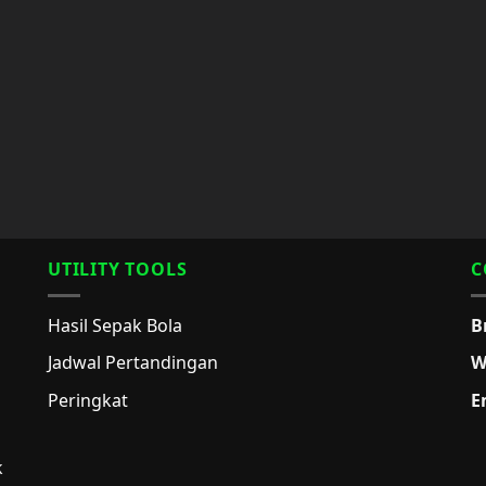
UTILITY TOOLS
C
Hasil Sepak Bola
B
Jadwal Pertandingan
W
Peringkat
E
k