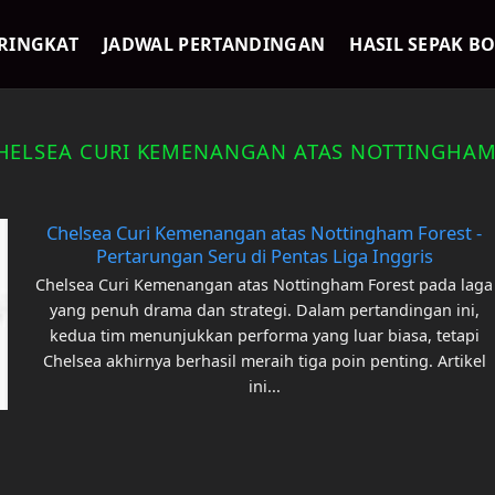
RINGKAT
JADWAL PERTANDINGAN
HASIL SEPAK B
HELSEA CURI KEMENANGAN ATAS NOTTINGHAM
Chelsea Curi Kemenangan atas Nottingham Forest -
Pertarungan Seru di Pentas Liga Inggris
Chelsea Curi Kemenangan atas Nottingham Forest pada laga
yang penuh drama dan strategi. Dalam pertandingan ini,
kedua tim menunjukkan performa yang luar biasa, tetapi
Chelsea akhirnya berhasil meraih tiga poin penting. Artikel
ini...