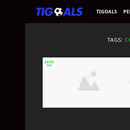
Skip
to
TIGOALS
PE
content
TAGS:
C
24/05
2025