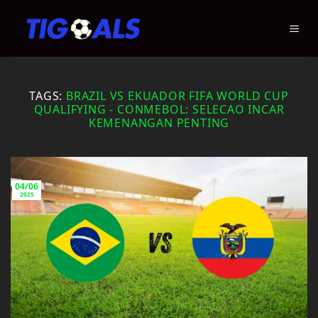
Skip
to
content
TAGS:
BRAZIL VS EKUADOR FIFA WORLD CUP
QUALIFYING - CONMEBOL: SELECAO INCAR
KEMENANGAN PENTING
04/06
2025