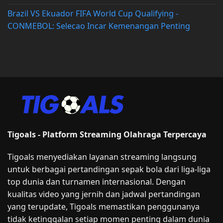
Brazil VS Ekuador FIFA World Cup Qualifying -
CONMEBOL: Selecao Incar Kemenangan Penting
Tigoals - Platform Streaming Olahraga Terpercaya
Tigoals menyediakan layanan streaming langsung
untuk berbagai pertandingan sepak bola dari liga-liga
top dunia dan turnamen internasional. Dengan
kualitas video yang jernih dan jadwal pertandingan
yang terupdate, Tigoals memastikan penggunanya
tidak ketinggalan setiap momen penting dalam dunia