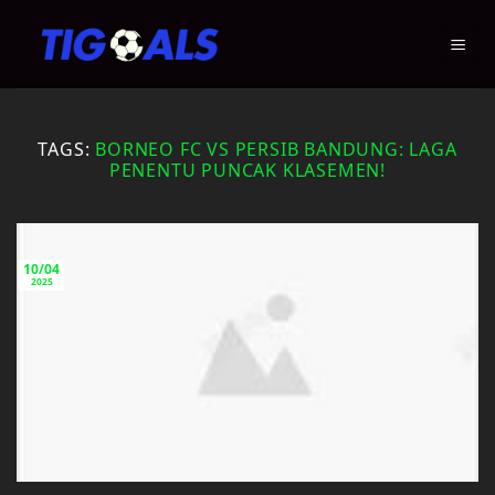
Skip
to
content
TAGS:
BORNEO FC VS PERSIB BANDUNG: LAGA
PENENTU PUNCAK KLASEMEN!
10/04
2025