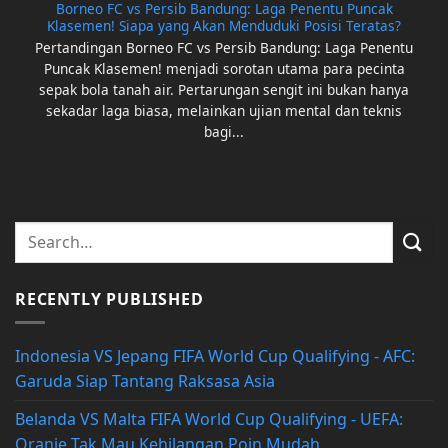
Borneo FC vs Persib Bandung: Laga Penentu Puncak
Klasemen! Siapa yang Akan Menduduki Posisi Teratas?
Pertandingan Borneo FC vs Persib Bandung: Laga Penentu
Puncak Klasemen! menjadi sorotan utama para pecinta
sepak bola tanah air. Pertarungan sengit ini bukan hanya
sekadar laga biasa, melainkan ujian mental dan teknis
bagi...
RECENTLY PUBLISHED
Indonesia VS Jepang FIFA World Cup Qualifying - AFC:
Garuda Siap Tantang Raksasa Asia
Belanda VS Malta FIFA World Cup Qualifying - UEFA:
Oranje Tak Mau Kehilangan Poin Mudah