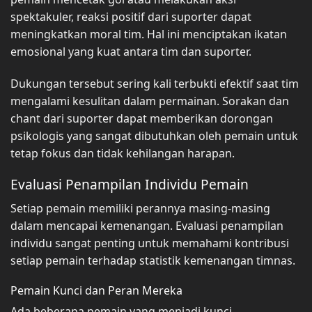
spektakuler, reaksi positif dari suporter dapat
meningkatkan moral tim. Hal ini menciptakan ikatan
emosional yang kuat antara tim dan suporter.
Dukungan tersebut sering kali terbukti efektif saat tim
mengalami kesulitan dalam permainan. Sorakan dan
chant dari suporter dapat memberikan dorongan
psikologis yang sangat dibutuhkan oleh pemain untuk
tetap fokus dan tidak kehilangan harapan.
Evaluasi Penampilan Individu Pemain
Setiap pemain memiliki perannya masing-masing
dalam mencapai kemenangan. Evaluasi penampilan
individu sangat penting untuk memahami kontribusi
setiap pemain terhadap statistik kemenangan timnas.
Pemain Kunci dan Peran Mereka
Ada beberapa pemain yang menjadi kunci