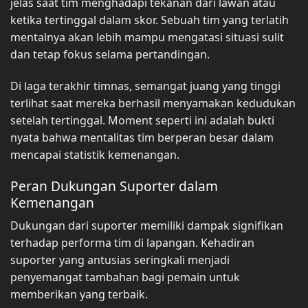
jelas saat tim menghadapi tekanan dari lawan atau
ketika tertinggal dalam skor. Sebuah tim yang terlatih
mentalnya akan lebih mampu mengatasi situasi sulit
dan tetap fokus selama pertandingan.
Di laga terakhir timnas, semangat juang yang tinggi
terlihat saat mereka berhasil menyamakan kedudukan
setelah tertinggal. Moment seperti ini adalah bukti
nyata bahwa mentalitas tim berperan besar dalam
mencapai statistik kemenangan.
Peran Dukungan Suporter dalam
Kemenangan
Dukungan dari suporter memiliki dampak signifikan
terhadap performa tim di lapangan. Kehadiran
suporter yang antusias seringkali menjadi
penyemangat tambahan bagi pemain untuk
memberikan yang terbaik.