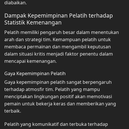
diabaikan.
Dampak Kepemimpinan Pelatih terhadap
Statistik Kemenangan
Pelatih memiliki pengaruh besar dalam menentukan
arah dan strategi tim. Kemampuan pelatih untuk
membaca permainan dan mengambil keputusan
dalam situasi kritis menjadi faktor penentu dalam
mencapai kemenangan.
Gaya Kepemimpinan Pelatih
Gaya kepemimpinan pelatih sangat berpengaruh
terhadap atmosfir tim. Pelatih yang mampu
menciptakan lingkungan positif akan memotivasi
pemain untuk bekerja keras dan memberikan yang
terbaik.
Pelatih yang komunikatif dan terbuka terhadap