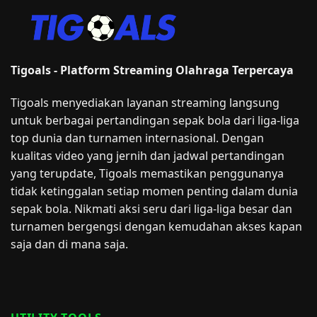
Tigoals - Platform Streaming Olahraga Terpercaya
Tigoals menyediakan layanan streaming langsung
untuk berbagai pertandingan sepak bola dari liga-liga
top dunia dan turnamen internasional. Dengan
kualitas video yang jernih dan jadwal pertandingan
yang terupdate, Tigoals memastikan penggunanya
tidak ketinggalan setiap momen penting dalam dunia
sepak bola. Nikmati aksi seru dari liga-liga besar dan
turnamen bergengsi dengan kemudahan akses kapan
saja dan di mana saja.