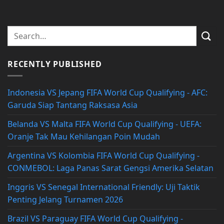
RECENTLY PUBLISHED
Indonesia VS Jepang FIFA World Cup Qualifying - AFC:
Garuda Siap Tantang Raksasa Asia
Belanda VS Malta FIFA World Cup Qualifying - UEFA:
Oranje Tak Mau Kehilangan Poin Mudah
Argentina VS Kolombia FIFA World Cup Qualifying -
CONMEBOL: Laga Panas Sarat Gengsi Amerika Selatan
Inggris VS Senegal International Friendly: Uji Taktik
Penting Jelang Turnamen 2026
Brazil VS Paraguay FIFA World Cup Qualifying -