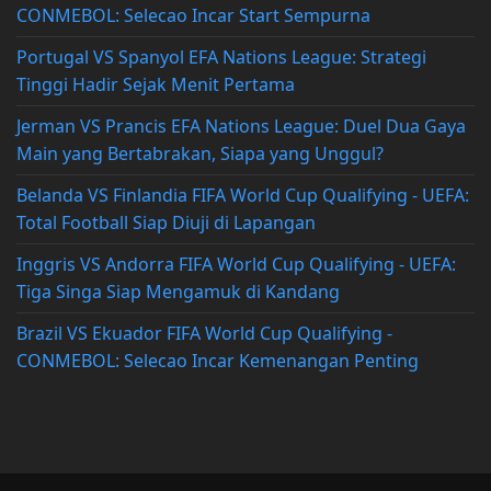
CONMEBOL: Selecao Incar Start Sempurna
Portugal VS Spanyol EFA Nations League: Strategi
Tinggi Hadir Sejak Menit Pertama
Jerman VS Prancis EFA Nations League: Duel Dua Gaya
Main yang Bertabrakan, Siapa yang Unggul?
Belanda VS Finlandia FIFA World Cup Qualifying - UEFA:
Total Football Siap Diuji di Lapangan
Inggris VS Andorra FIFA World Cup Qualifying - UEFA:
Tiga Singa Siap Mengamuk di Kandang
Brazil VS Ekuador FIFA World Cup Qualifying -
CONMEBOL: Selecao Incar Kemenangan Penting