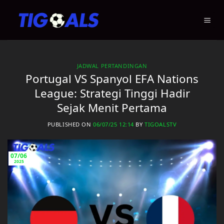
Skip
to
content
JADWAL PERTANDINGAN
Portugal VS Spanyol EFA Nations
League: Strategi Tinggi Hadir
Sejak Menit Pertama
PUBLISHED ON
06/07/25 12:14
BY
TIGOALSTV
07/06
2025