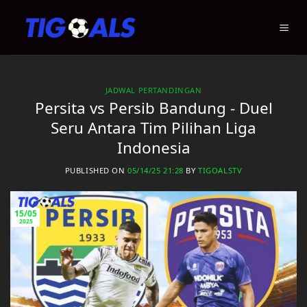
Skip
to
content
JADWAL PERTANDINGAN
Persita vs Persib Bandung - Duel
Seru Antara Tim Pilihan Liga
Indonesia
PUBLISHED ON
05/14/25 21:28
BY
TIGOALSTV
15/05
2025