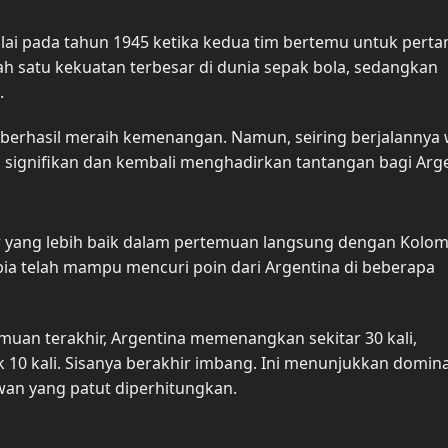
ulai pada tahun 1945 ketika kedua tim bertemu untuk pert
alah satu kekuatan terbesar di dunia sepak bola, sedangkan
.
 berhasil meraih kemenangan. Namun, seiring berjalannya 
signifikan dan kembali menghadirkan tantangan bagi Arge
or yang lebih baik dalam pertemuan langsung dengan Kolom
ia telah mampu mencuri poin dari Argentina di beberapa
uan terakhir, Argentina memenangkan sekitar 30 kali,
0 kali. Sisanya berakhir imbang. Ini menunjukkan domina
wan yang patut diperhitungkan.