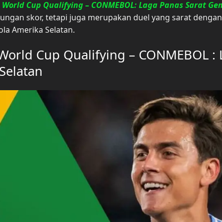
A World Cup Qualifying – CONMEBOL: Laga Panas Sarat Ge
ungan skor, tetapi juga merupakan duel yang sarat dengan
bola Amerika Selatan.
 World Cup Qualifying – CONMEBOL : 
Selatan