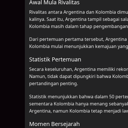
Awal Mula Rivalitas
Rivalitas antara Argentina dan Kolombia dim
kalinya. Saat itu, Argentina tampil sebagai s
Kolombia masih dalam tahap pengembangan
Dari pertemuan pertama tersebut, Argentina
Kolombia mulai menunjukkan kemajuan yang 
Statistik Pertemuan
Secara keseluruhan, Argentina memiliki rek
Namun, tidak dapat dipungkiri bahwa Kolomb
pertandingan penting.
Statistik menunjukkan bahwa dalam 50 pertem
sementara Kolombia hanya menang sebanyak 1
Argentina, namun Kolombia tetap menjadi la
Momen Bersejarah