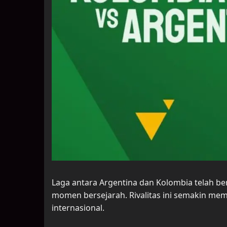
Laga antara Argentina dan Kolombia telah 
momen bersejarah. Rivalitas ini semakin me
internasional.