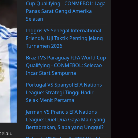
Cup Qualifying - CONMEBOL: Laga
Panas Sarat Gengsi Amerika
Selatan
Inggris VS Senegal International
Friendly: Uji Taktik Penting Jelang
Turnamen 2026
Brazil VS Paraguay FIFA World Cup
Qualifying - CONMEBOL: Selecao
Incar Start Sempurna
Portugal VS Spanyol EFA Nations
League: Strategi Tinggi Hadir
Sejak Menit Pertama
Jerman VS Prancis EFA Nations
League: Duel Dua Gaya Main yang
Bertabrakan, Siapa yang Unggul?
selalu