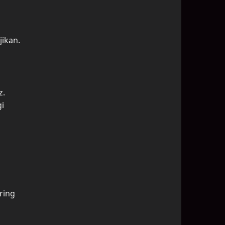
ikan.
z.
i
ring