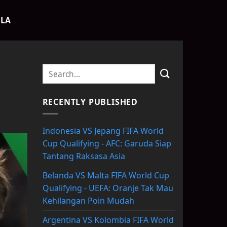
OLA
RECENTLY PUBLISHED
Indonesia VS Jepang FIFA World
Cup Qualifying - AFC: Garuda Siap
Tantang Raksasa Asia
Belanda VS Malta FIFA World Cup
Qualifying - UEFA: Oranje Tak Mau
Kehilangan Poin Mudah
Argentina VS Kolombia FIFA World