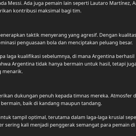
a Messi. Ada juga pemain lain seperti Lautaro Martínez, A
ikan kontribusi maksimal bagi tim.
enerapkan taktik menyerang yang agresif. Dengan kualita
ominasi penguasaan bola dan menciptakan peluang besar.
apa laga kualifikasi sebelumnya, di mana Argentina berhasil
hwa Argentina tidak hanya bermain untuk hasil, tetapi jug
 menarik.
erikan dukungan penuh kepada timnas mereka. Atmosfer d
a bermain, baik di kandang maupun tandang.
tuk tampil optimal, terutama dalam laga-laga krusial sepe
ter sering kali menjadi penggerak semangat para pemain di