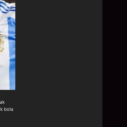
yak
k bola