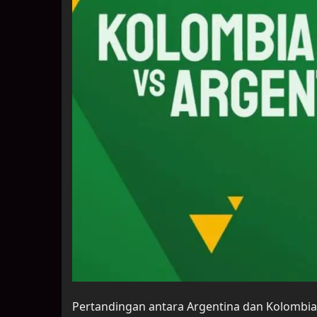
Pertandingan antara Argentina dan Kolombia 