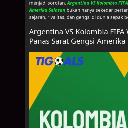
menjadi sorotan.
Argentina VS Kolombia FIF
Amerika Selatan
bukan hanya sekedar pertar
sejarah, rivalitas, dan gengsi di dunia sepak 
Argentina VS Kolombia FIFA
Panas Sarat Gengsi Amerika 