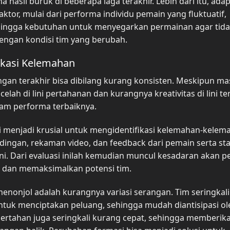
asil buruk di beberapa laga terakhir. Lebih dari itu, adap
ktor, mulai dari performa individu pemain yang fluktuatif,
 hingga kebutuhan untuk menyegarkan permainan agar tid
dengan kondisi tim yang berubah.
fikasi Kelemahan
gan terakhir bisa dibilang kurang konsisten. Meskipun ma
ah di lini pertahanan dan kurangnya kreativitas di lini te
lam performa terbaiknya.
i menjadi krusial untuk mengidentifikasi kelemahan-kelem
tandingan, rekaman video, dan feedback dari pemain serta sta
ini. Dari evaluasi inilah kemudian muncul kesadaran akan p
 dan memaksimalkan potensi tim.
enonjol adalah kurangnya variasi serangan. Tim seringkali
tuk menciptakan peluang, sehingga mudah diantisipasi ol
e bertahan juga seringkali kurang cepat, sehingga memberik