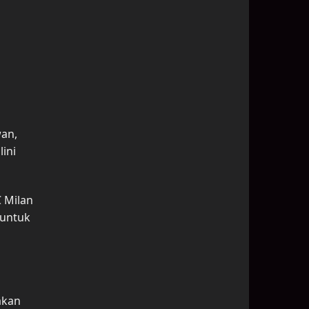
an,
ini
 Milan
 untuk
akan