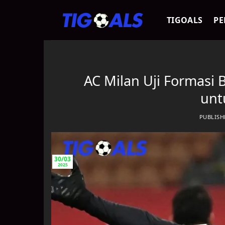
Skip
to
TIGOALS
PE
content
AC Milan Uji Formasi 
unt
PUBLIS
30/03
2025