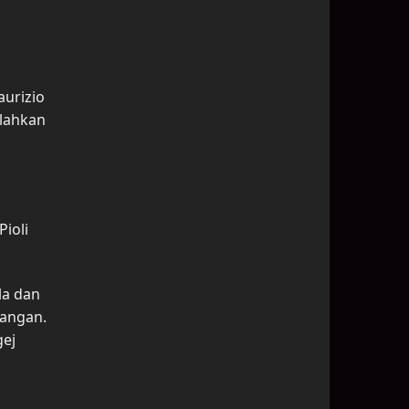
aurizio
alahkan
Pioli
la dan
rangan.
gej