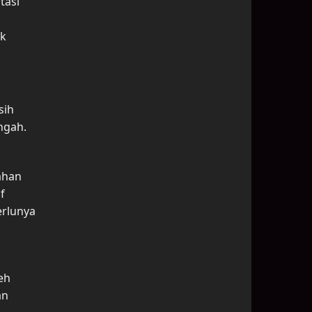
tasi
ak
sih
ngah.
ahan
f
erlunya
eh
an