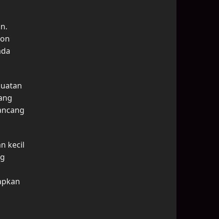
n.
pon
ada
kuatan
yang
rancang
n kecil
ng
rapkan