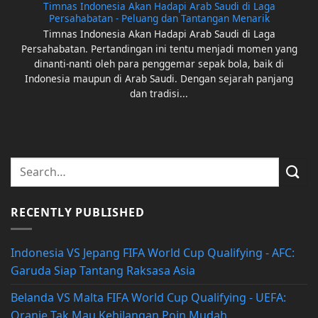
Timnas Indonesia Akan Hadapi Arab Saudi di Laga
Persahabatan - Peluang dan Tantangan Menarik
Timnas Indonesia Akan Hadapi Arab Saudi di Laga
Persahabatan. Pertandingan ini tentu menjadi momen yang
dinanti-nanti oleh para penggemar sepak bola, baik di
Indonesia maupun di Arab Saudi. Dengan sejarah panjang
dan tradisi...
RECENTLY PUBLISHED
Indonesia VS Jepang FIFA World Cup Qualifying - AFC:
Garuda Siap Tantang Raksasa Asia
Belanda VS Malta FIFA World Cup Qualifying - UEFA:
Oranje Tak Mau Kehilangan Poin Mudah