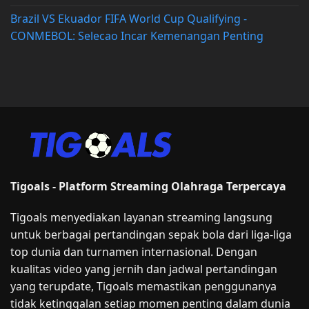
Brazil VS Ekuador FIFA World Cup Qualifying -
CONMEBOL: Selecao Incar Kemenangan Penting
Tigoals - Platform Streaming Olahraga Terpercaya
Tigoals menyediakan layanan streaming langsung
untuk berbagai pertandingan sepak bola dari liga-liga
top dunia dan turnamen internasional. Dengan
kualitas video yang jernih dan jadwal pertandingan
yang terupdate, Tigoals memastikan penggunanya
tidak ketinggalan setiap momen penting dalam dunia