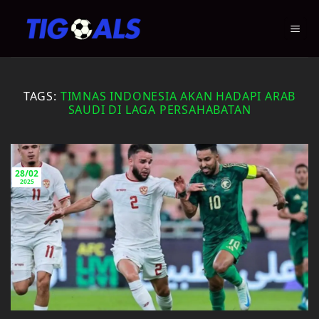
Skip
to
content
TAGS:
TIMNAS INDONESIA AKAN HADAPI ARAB
SAUDI DI LAGA PERSAHABATAN
28/02
2025