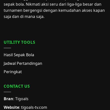
sepak bola. Nikmati aksi seru dari liga-liga besar dan
turnamen bergengsi dengan kemudahan akses kapan
saja dan di mana saja.
UTILITY TOOLS
Hasil Sepak Bola
Jadwal Pertandingan
Peringkat
CONTACT US
Bran
: Tigoals
Website
:
tigoals-tv.com