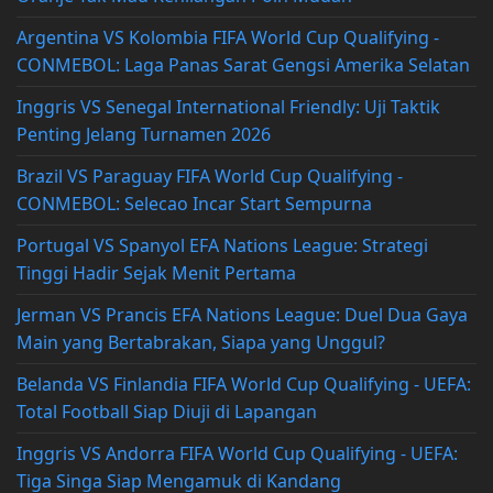
Argentina VS Kolombia FIFA World Cup Qualifying -
CONMEBOL: Laga Panas Sarat Gengsi Amerika Selatan
Inggris VS Senegal International Friendly: Uji Taktik
Penting Jelang Turnamen 2026
Brazil VS Paraguay FIFA World Cup Qualifying -
CONMEBOL: Selecao Incar Start Sempurna
Portugal VS Spanyol EFA Nations League: Strategi
Tinggi Hadir Sejak Menit Pertama
Jerman VS Prancis EFA Nations League: Duel Dua Gaya
Main yang Bertabrakan, Siapa yang Unggul?
Belanda VS Finlandia FIFA World Cup Qualifying - UEFA:
Total Football Siap Diuji di Lapangan
Inggris VS Andorra FIFA World Cup Qualifying - UEFA:
Tiga Singa Siap Mengamuk di Kandang