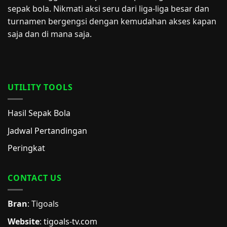
sepak bola. Nikmati aksi seru dari liga-liga besar dan
turnamen bergengsi dengan kemudahan akses kapan
saja dan di mana saja.
UTILITY TOOLS
Hasil Sepak Bola
Jadwal Pertandingan
Peringkat
CONTACT US
Bran
: Tigoals
Website
:
tigoals-tv.com