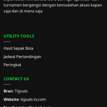
turnamen bergengsi dengan kemudahan akses kapan
saja dan di mana saja.
UTILITY TOOLS
Hasil Sepak Bola
Jadwal Pertandingan
Peringkat
CONTACT US
Bran
: Tigoals
Website
:
tigoals-tv.com