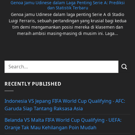
Genoa Jamu Udinese dalam Laga Penting Serie A: Prediksi
dan Statistik Terbaru
Genoa jamu Udinese dalam laga penting Serie A di Stadio
Luigi Ferraris, sebuah pertandingan yang krusial bagi kedua
tim demi mengamankan posisi mereka di klasemen dan
meraih ambisi masing-masing di musim ini. Laga...
RECENTLY PUBLISHED
Indonesia VS Jepang FIFA World Cup Qualifying - AFC:
Garuda Siap Tantang Raksasa Asia
Belanda VS Malta FIFA World Cup Qualifying - UEFA:
Oranje Tak Mau Kehilangan Poin Mudah