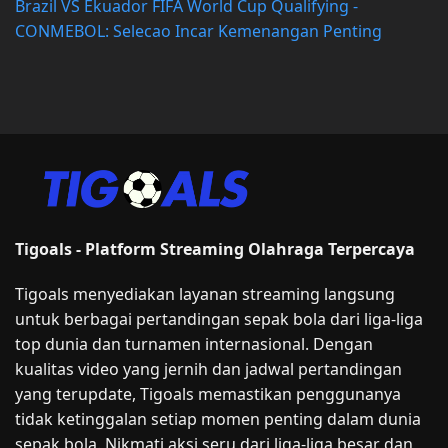
Brazil VS Ekuador FIFA World Cup Qualifying -
CONMEBOL: Selecao Incar Kemenangan Penting
Tigoals - Platform Streaming Olahraga Terpercaya
Tigoals menyediakan layanan streaming langsung
untuk berbagai pertandingan sepak bola dari liga-liga
top dunia dan turnamen internasional. Dengan
kualitas video yang jernih dan jadwal pertandingan
yang terupdate, Tigoals memastikan penggunanya
tidak ketinggalan setiap momen penting dalam dunia
sepak bola. Nikmati aksi seru dari liga-liga besar dan