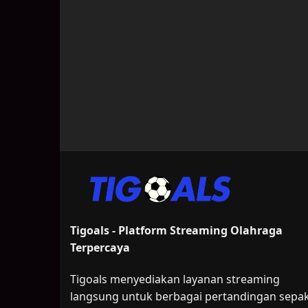
Tigoals - Platform Streaming Olahraga
Terpercaya
Tigoals menyediakan layanan streaming
langsung untuk berbagai pertandingan sepa