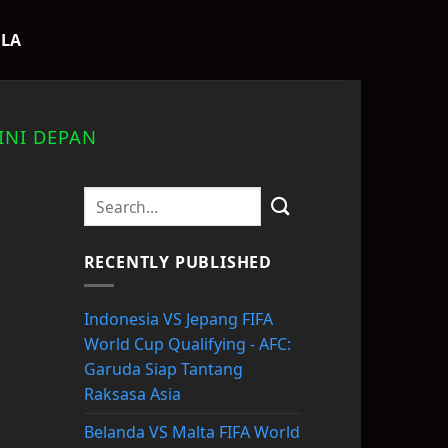
OLA
INI DEPAN
RECENTLY PUBLISHED
Indonesia VS Jepang FIFA
World Cup Qualifying - AFC:
Garuda Siap Tantang
Raksasa Asia
Belanda VS Malta FIFA World