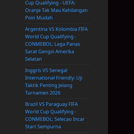
Cup Qualifying - UEFA:
Oranje Tak Mau Kehilangan
Poin Mudah
Argentina VS Kolombia FIFA
World Cup Qualifying -
CONMEBOL: Laga Panas
Sarat Gengsi Amerika
Selatan
Inggris VS Senegal
International Friendly: Uji
Taktik Penting Jelang
Turnamen 2026
Brazil VS Paraguay FIFA
World Cup Qualifying -
CONMEBOL: Selecao Incar
Start Sempurna