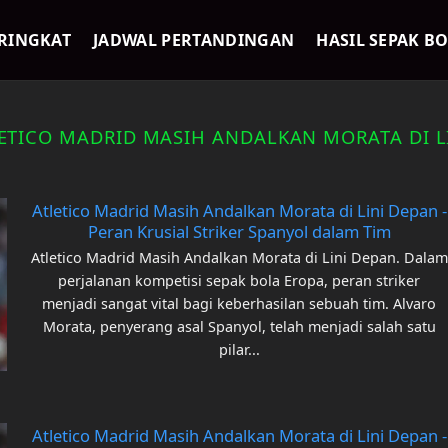
RINGKAT
JADWAL PERTANDINGAN
HASIL SEPAK B
ETICO MADRID MASIH ANDALKAN MORATA DI L
Atletico Madrid Masih Andalkan Morata di Lini Depan -
Peran Krusial Striker Spanyol dalam Tim
Atletico Madrid Masih Andalkan Morata di Lini Depan. Dalam
perjalanan kompetisi sepak bola Eropa, peran striker
menjadi sangat vital bagi keberhasilan sebuah tim. Alvaro
Morata, penyerang asal Spanyol, telah menjadi salah satu
pilar...
Atletico Madrid Masih Andalkan Morata di Lini Depan -