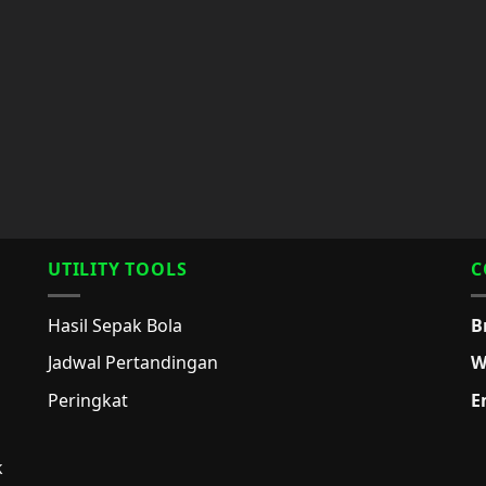
UTILITY TOOLS
C
Hasil Sepak Bola
B
Jadwal Pertandingan
W
Peringkat
E
k