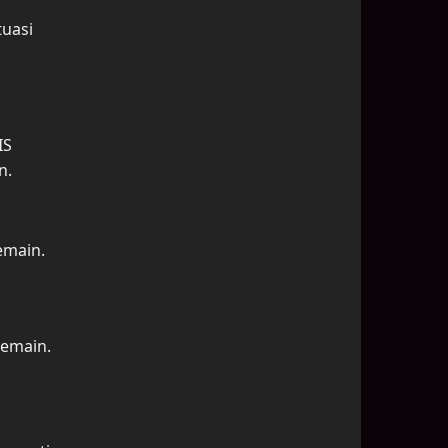
tuasi
IS
n.
emain.
pemain.