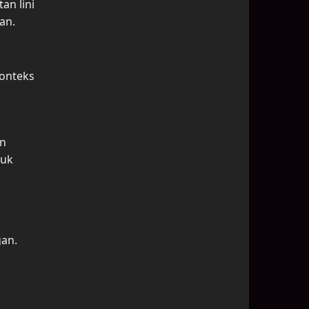
an lini
an.
konteks
an
tuk
gan.