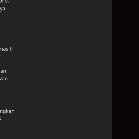
lid.
nya
 masih
kan
wan
angkan
S