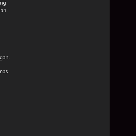
ang
lah
ngan.
mnas