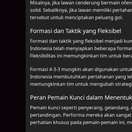
Misalnya, jika lawan cenderung bermain ofe
solid. Sebaliknya, jika lawan memiliki pert
tersebut untuk menciptakan peluang gol.
Formasi dan Taktik yang Fleksibel
Formasi dan taktik yang fleksibel menjadi k
Indonesia telah menyiapkan beberapa formas
Fleksibilitas ini memungkinkan tim untuk be
Formasi 4-3-3 mungkin akan digunakan untuk
Indonesia membutuhkan pertahanan yang lebih 
memungkinkan tim untuk mengubah strategi
Peran Pemain Kunci dalam Menentuk
Pemain kunci seperti penyerang, gelandang, 
pertandingan. Performa mereka akan sangat 
perhatian khusus pada pemain-pemain ini, m