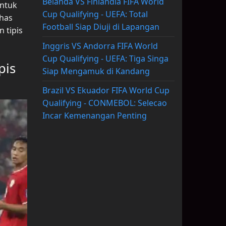
Belanda VS Finlandia FIFA World
untuk
Cup Qualifying - UEFA: Total
ahas
Football Siap Diuji di Lapangan
 tipis
Inggris VS Andorra FIFA World
Cup Qualifying - UEFA: Tiga Singa
pis
Siap Mengamuk di Kandang
Brazil VS Ekuador FIFA World Cup
Qualifying - CONMEBOL: Selecao
Incar Kemenangan Penting