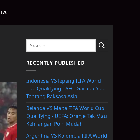
OLA
RECENTLY PUBLISHED
Indonesia VS Jepang FIFA World
Cup Qualifying - AFC: Garuda Siap
Tantang Raksasa Asia
Belanda VS Malta FIFA World Cup
Qualifying - UEFA: Oranje Tak Mau
Kehilangan Poin Mudah
Argentina VS Kolombia FIFA World