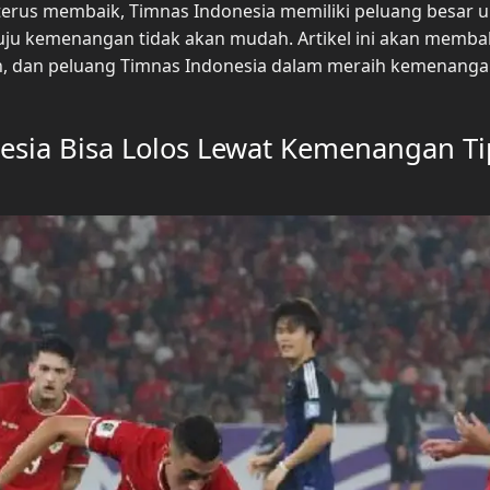
terus membaik, Timnas Indonesia memiliki peluang besar 
nuju kemenangan tidak akan mudah. Artikel ini akan memb
n, dan peluang Timnas Indonesia dalam meraih kemenangan
nesia Bisa Lolos Lewat Kemenangan Ti