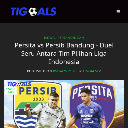
Skip
to
content
JADWAL PERTANDINGAN
Persita vs Persib Bandung - Duel
Seru Antara Tim Pilihan Liga
Indonesia
PUBLISHED ON
05/14/25 21:28
BY
TIGOALSTV
15/05
2025