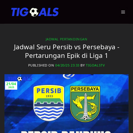
Skip
to
content
JADWAL PERTANDINGAN
Jadwal Seru Persib vs Persebaya -
Pertarungan Epik di Liga 1
PUBLISHED ON
04/20/25 23:33
BY
TIGOALSTV
21/04
2025