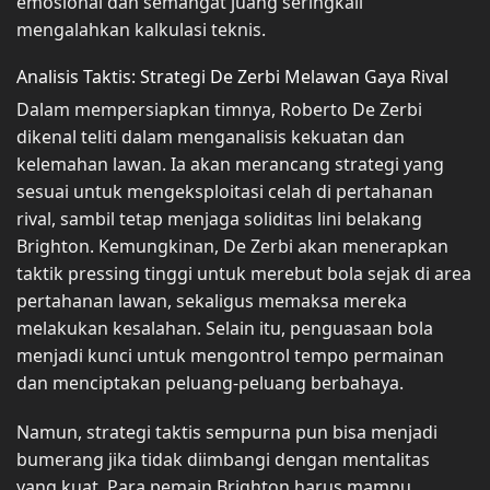
emosional dan semangat juang seringkali
mengalahkan kalkulasi teknis.
Analisis Taktis: Strategi De Zerbi Melawan Gaya Rival
Dalam mempersiapkan timnya, Roberto De Zerbi
dikenal teliti dalam menganalisis kekuatan dan
kelemahan lawan. Ia akan merancang strategi yang
sesuai untuk mengeksploitasi celah di pertahanan
rival, sambil tetap menjaga soliditas lini belakang
Brighton. Kemungkinan, De Zerbi akan menerapkan
taktik pressing tinggi untuk merebut bola sejak di area
pertahanan lawan, sekaligus memaksa mereka
melakukan kesalahan. Selain itu, penguasaan bola
menjadi kunci untuk mengontrol tempo permainan
dan menciptakan peluang-peluang berbahaya.
Namun, strategi taktis sempurna pun bisa menjadi
bumerang jika tidak diimbangi dengan mentalitas
yang kuat. Para pemain Brighton harus mampu