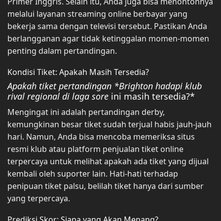
Primer Inggris. Selain itu, Anda juga bisa menontonnya
melalui layanan streaming online berbayar yang
bekerja sama dengan televisi tersebut. Pastikan Anda
berlangganan agar tidak ketinggalan momen-momen
penting dalam pertandingan.
Kondisi Tiket: Apakah Masih Tersedia?
Apakah tiket pertandingan
*Brighton hadapi klub
rival regional di laga sore
ini masih tersedia?*
Mengingat ini adalah pertandingan derby,
kemungkinan besar tiket sudah terjual habis jauh-jauh
hari. Namun, Anda bisa mencoba memeriksa situs
resmi klub atau platform penjualan tiket online
terpercaya untuk melihat apakah ada tiket yang dijual
kembali oleh suporter lain. Hati-hati terhadap
penipuan tiket palsu, belilah tiket hanya dari sumber
yang terpercaya.
Prediksi Skor: Siapa yang Akan Menang?