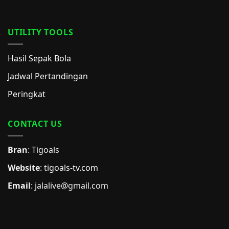
UTILITY TOOLS
Hasil Sepak Bola
Jadwal Pertandingan
Peringkat
CONTACT US
Bran
: Tigoals
Website
:
tigoals-tv.com
Email
:
jalalive@gmail.com