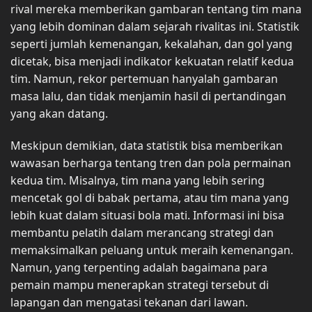
rival mereka memberikan gambaran tentang tim mana
yang lebih dominan dalam sejarah rivalitas ini. Statistik
seperti jumlah kemenangan, kekalahan, dan gol yang
dicetak, bisa menjadi indikator kekuatan relatif kedua
tim. Namun, rekor pertemuan hanyalah gambaran
masa lalu, dan tidak menjamin hasil di pertandingan
yang akan datang.
Meskipun demikian, data statistik bisa memberikan
wawasan berharga tentang tren dan pola permainan
kedua tim. Misalnya, tim mana yang lebih sering
mencetak gol di babak pertama, atau tim mana yang
lebih kuat dalam situasi bola mati. Informasi ini bisa
membantu pelatih dalam merancang strategi dan
memaksimalkan peluang untuk meraih kemenangan.
Namun, yang terpenting adalah bagaimana para
pemain mampu menerapkan strategi tersebut di
lapangan dan mengatasi tekanan dari lawan.