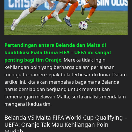
Pertandingan antara Belanda dan Malta di
kualifikasi Piala Dunia FIFA – UEFA ini sangat
penting bagi tim Oranje
. Mereka tidak ingin
kehilangan poin yang berharga dalam perjalanan
menuju turnamen sepak bola terbesar di dunia. Dalam
artikel ini, kita akan membahas bagaimana Belanda
harus bersiap dan berjuang untuk memastikan
kemenangan melawan Malta, serta analisis mendalam
mengenai kedua tim.
Belanda VS Malta FIFA World Cup Qualifying –
UEFA: Oranje Tak Mau Kehilangan Poin
Mudah