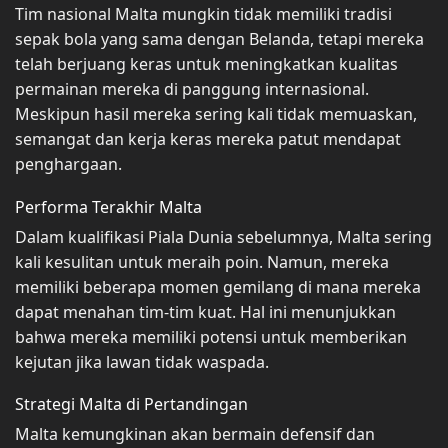
Tim nasional Malta mungkin tidak memiliki tradisi
sepak bola yang sama dengan Belanda, tetapi mereka
telah berjuang keras untuk meningkatkan kualitas
permainan mereka di panggung internasional.
Meskipun hasil mereka sering kali tidak memuaskan,
semangat dan kerja keras mereka patut mendapat
penghargaan.
Performa Terakhir Malta
Dalam kualifikasi Piala Dunia sebelumnya, Malta sering
kali kesulitan untuk meraih poin. Namun, mereka
memiliki beberapa momen gemilang di mana mereka
dapat menahan tim-tim kuat. Hal ini menunjukkan
bahwa mereka memiliki potensi untuk memberikan
kejutan jika lawan tidak waspada.
Strategi Malta di Pertandingan
Malta kemungkinan akan bermain defensif dan