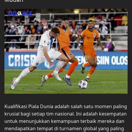
Kualifikasi Piala Dunia adalah salah satu momen paling
krusial bagi setiap tim nasional. Ini adalah kesempatan
untuk menunjukkan kemampuan terbaik mereka dan
mendapatkan tempat di turnamen global yang paling