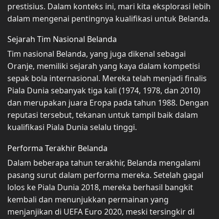
prestisius. Dalam konteks ini, mari kita eksplorasi lebih
dalam mengenai pentingnya kualifikasi untuk Belanda.
Sejarah Tim Nasional Belanda
Tim nasional Belanda, yang juga dikenal sebagai
Oranje, memiliki sejarah yang kaya dalam kompetisi
sepak bola internasional. Mereka telah menjadi finalis
Piala Dunia sebanyak tiga kali (1974, 1978, dan 2010)
dan merupakan juara Eropa pada tahun 1988. Dengan
reputasi tersebut, tekanan untuk tampil baik dalam
kualifikasi Piala Dunia selalu tinggi.
Performa Terakhir Belanda
Dalam beberapa tahun terakhir, Belanda mengalami
pasang surut dalam performa mereka. Setelah gagal
lolos ke Piala Dunia 2018, mereka berhasil bangkit
kembali dan menunjukkan permainan yang
menjanjikan di UEFA Euro 2020, meski tersingkir di