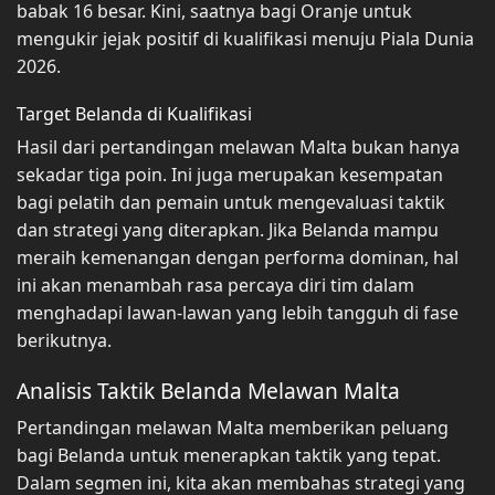
babak 16 besar. Kini, saatnya bagi Oranje untuk
mengukir jejak positif di kualifikasi menuju Piala Dunia
2026.
Target Belanda di Kualifikasi
Hasil dari pertandingan melawan Malta bukan hanya
sekadar tiga poin. Ini juga merupakan kesempatan
bagi pelatih dan pemain untuk mengevaluasi taktik
dan strategi yang diterapkan. Jika Belanda mampu
meraih kemenangan dengan performa dominan, hal
ini akan menambah rasa percaya diri tim dalam
menghadapi lawan-lawan yang lebih tangguh di fase
berikutnya.
Analisis Taktik Belanda Melawan Malta
Pertandingan melawan Malta memberikan peluang
bagi Belanda untuk menerapkan taktik yang tepat.
Dalam segmen ini, kita akan membahas strategi yang