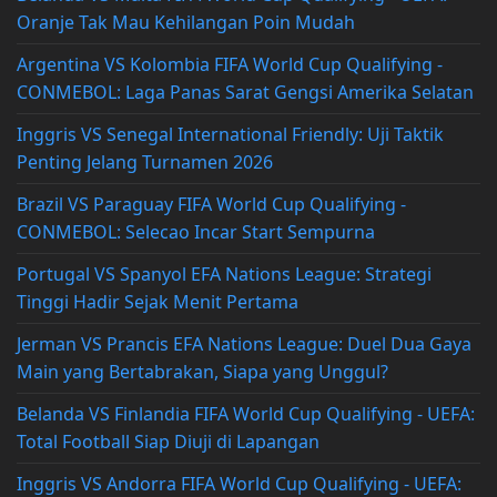
Oranje Tak Mau Kehilangan Poin Mudah
Argentina VS Kolombia FIFA World Cup Qualifying -
CONMEBOL: Laga Panas Sarat Gengsi Amerika Selatan
Inggris VS Senegal International Friendly: Uji Taktik
Penting Jelang Turnamen 2026
Brazil VS Paraguay FIFA World Cup Qualifying -
CONMEBOL: Selecao Incar Start Sempurna
Portugal VS Spanyol EFA Nations League: Strategi
Tinggi Hadir Sejak Menit Pertama
Jerman VS Prancis EFA Nations League: Duel Dua Gaya
Main yang Bertabrakan, Siapa yang Unggul?
Belanda VS Finlandia FIFA World Cup Qualifying - UEFA:
Total Football Siap Diuji di Lapangan
Inggris VS Andorra FIFA World Cup Qualifying - UEFA: