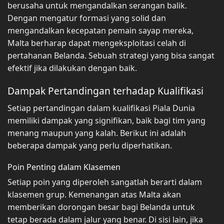
berusaha untuk mengandalkan serangan balik.
Dengan mengatur formasi yang solid dan
mengandalkan kecepatan pemain sayap mereka,
Malta berharap dapat mengeksploitasi celah di
pertahanan Belanda. Sebuah strategi yang bisa sangat
efektif jika dilakukan dengan baik.
Dampak Pertandingan terhadap Kualifikasi
Setiap pertandingan dalam kualifikasi Piala Dunia
memiliki dampak yang signifikan, baik bagi tim yang
menang maupun yang kalah. Berikut ini adalah
beberapa dampak yang perlu diperhatikan.
Poin Penting dalam Klasemen
Setiap poin yang diperoleh sangatlah berarti dalam
klasemen grup. Kemenangan atas Malta akan
memberikan dorongan besar bagi Belanda untuk
tetap berada dalam jalur yang benar. Di sisi lain, jika